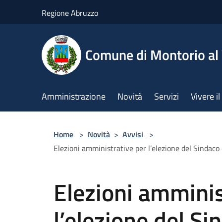
Salta al contenuto principale
Regione Abruzzo
Comune di Montorio a
Amministrazione
Novità
Servizi
Vivere 
Home
>
Novità
>
Avvisi
>
Elezioni amministrative per l’elezione del Sindac
Elezioni amminis
l’elezione del Si