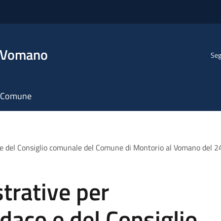
l Vomano
Seg
il Comune
o e del Consiglio comunale del Comune di Montorio al Vomano del 24
trative per
ndaco e del Consiglio