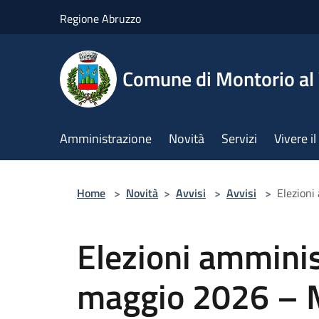
Salta al contenuto principale
Regione Abruzzo
Comune di Montorio a
Amministrazione
Novità
Servizi
Vivere 
Home
>
Novità
>
Avvisi
>
Avvisi
>
Elezioni
Elezioni amminis
maggio 2026 – M