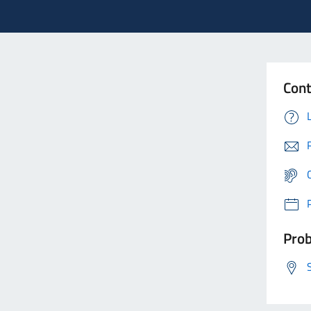
Cont
Prob