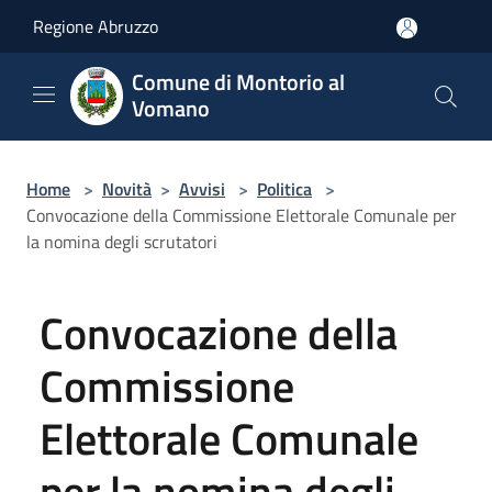
Salta al contenuto principale
Regione Abruzzo
Comune di Montorio al
Vomano
Home
>
Novità
>
Avvisi
>
Politica
>
Convocazione della Commissione Elettorale Comunale per
la nomina degli scrutatori
Convocazione della
Commissione
Elettorale Comunale
per la nomina degli