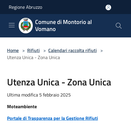
Salta al contenuto principale
Regione Abruzzo
Comune di Montorio al
Vomano
Home
>
Rifiuti
>
Calendari raccolta rifiuti
>
Utenza Unica - Zona Unica
Utenza Unica - Zona Unica
Ultima modifica 5 febbraio 2025
Moteambiente
Portale di Trasparenza per la Gestione Rifiuti